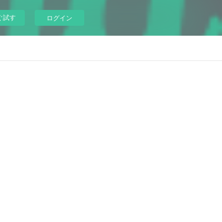
ぐ試す
ログイン